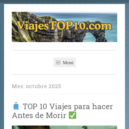
Saltar
al
contenido
viajestop10.com
Los Mejores Planes de Viaje
Menú
Mes:
octubre 2025
TOP 10 Viajes para hacer
Antes de Morir