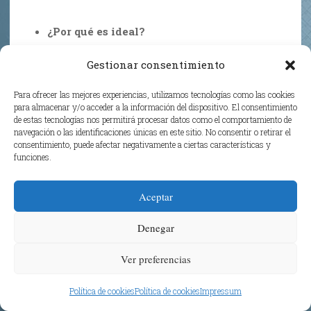
¿Por qué es ideal?
Interior:
Enoturismo,
glamping
de lujo y
Gestionar consentimiento
tranquilidad absoluta en el Alentejo o el
Valle del Duero.
Para ofrecer las mejores experiencias, utilizamos tecnologías como las cookies
Azores:
Naturaleza volcánica, aguas
para almacenar y/o acceder a la información del dispositivo. El consentimiento
de estas tecnologías nos permitirá procesar datos como el comportamiento de
termales,
hiking
épico y avistamiento de
navegación o las identificaciones únicas en este sitio. No consentir o retirar el
ballenas. Los vuelos entre islas son
consentimiento, puede afectar negativamente a ciertas características y
funciones.
asequibles.
Experiencia:
Alquilar un coche, recorrer las
Aceptar
fajãs
de las Azores, bañarse en
hot springs
naturales y degustar el vino local en una
Denegar
quinta
del Douro.
Ver preferencias
Política de cookies
Política de cookies
Impressum