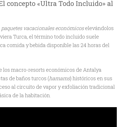
El concepto «Ultra Todo Incluido» al
s
paquetes vacacionales económicos
elevándolos
Riviera Turca, el término todo incluido suele
lica comida y bebida disponible las 24 horas del
 los macro-resorts económicos de Antalya
tas de baños turcos (
hamams
) históricos en sus
ceso al circuito de vapor y exfoliación tradicional
básica de la habitación.