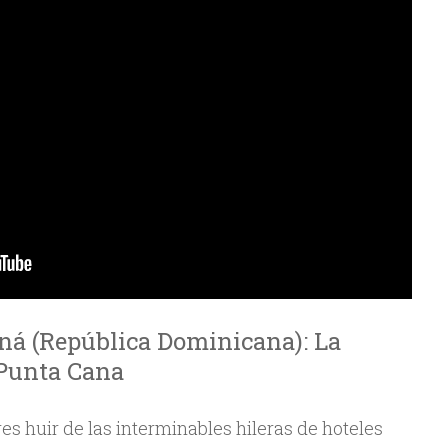
ná (República Dominicana): La
 Punta Cana
es huir de las interminables hileras de hoteles