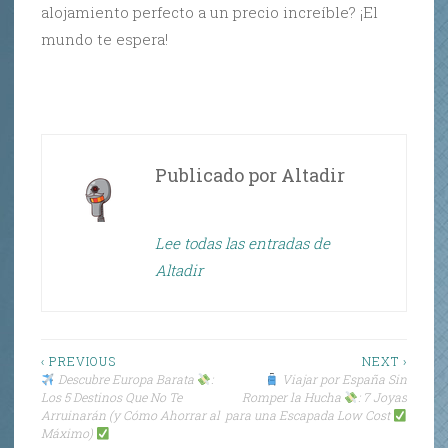
alojamiento perfecto a un precio increíble? ¡El
mundo te espera!
Publicado por
Altadir
Lee todas las entradas de
Altadir
Navegación
‹ PREVIOUS
NEXT ›
Descubre Europa Barata
:
Viajar por España Sin
de
Los 5 Destinos Que No Te
Romper la Hucha
: 7 Joyas
Arruinarán (y Cómo Ahorrar al
para una Escapada Low Cost
entradas
Máximo)