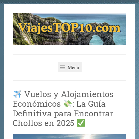
Saltar
al
contenido
viajestop10.com
Los Mejores Planes de Viaje
Menú
Vuelos y Alojamientos
Económicos
: La Guía
Definitiva para Encontrar
Chollos en 2025